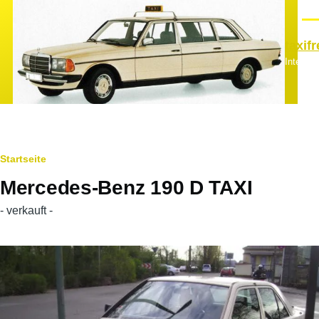
Direkt zum Inhalt
Men
taxif
Interes
Pfadnavigation
Startseite
Mercedes-Benz 190 D TAXI
- verkauft -
Hauptfahrzeugbild