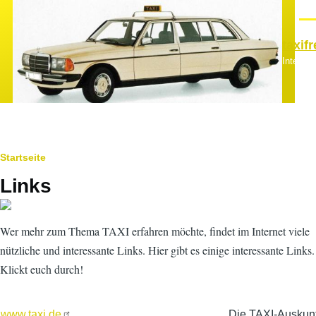
Direkt zum Inhalt
Men
taxif
Interes
Pfadnavigation
Startseite
Links
Wer mehr zum Thema TAXI erfahren möchte, findet im Internet viele
nützliche und interessante Links. Hier gibt es einige interessante Links.
Klickt euch durch!
www.taxi.de
Die TAXI-Auskunf